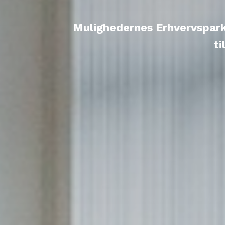
Mulighedernes Erhvervspark 
ti