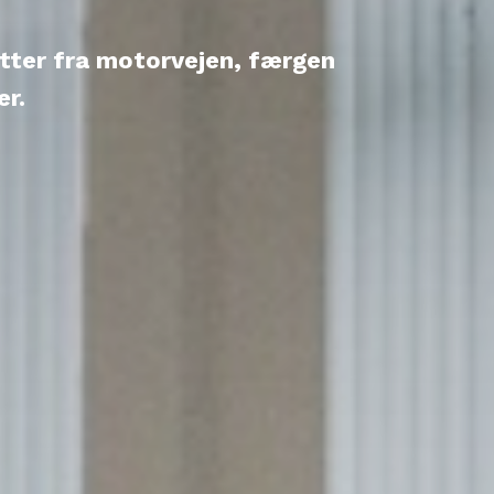
utter fra motorvejen, færgen
er.