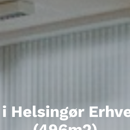
 i Helsingør Erhv
(496m2)