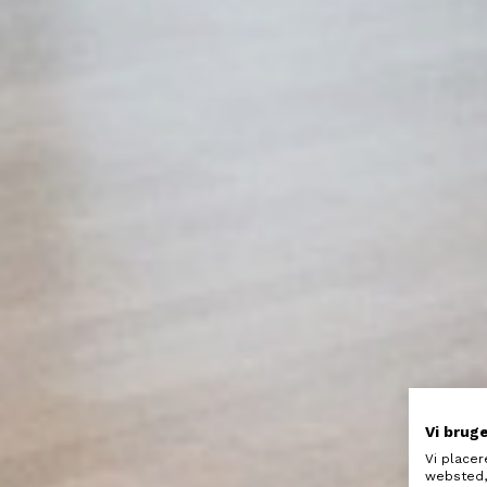
Vi brug
Vi placer
websted, 