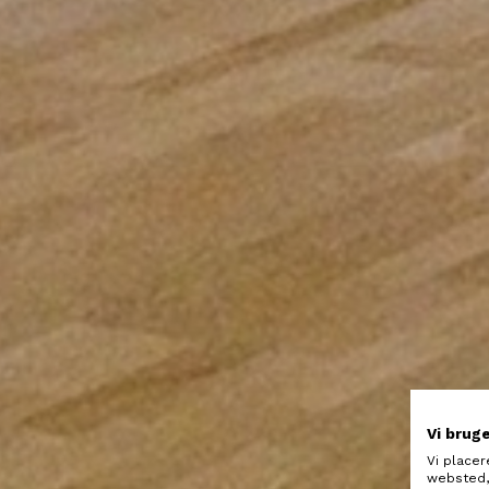
Vi brug
Vi placer
websted, 